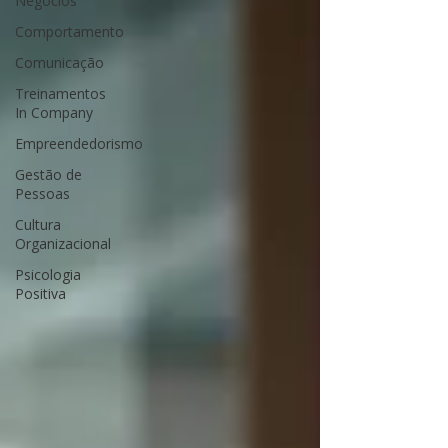
Negócios
Comportamento
Comunicação
Treinamentos
In Company
Empreendedorismo
Gestão de
Pessoas
Cultura
Organizacional
Psicologia
Positiva