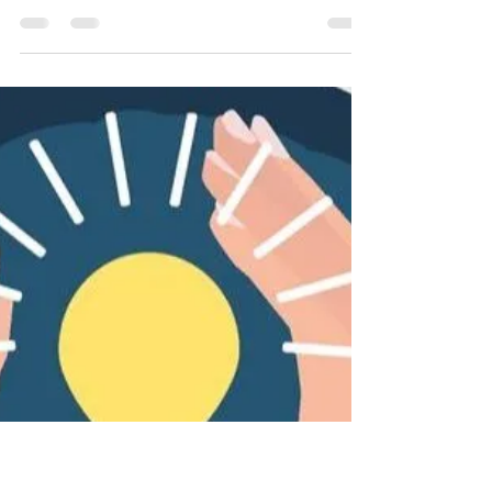
DISC na MTorres
Na MTorres, comportamento e
performance caminham juntos em uma
jornada de desenvolvimento humano com
o Instituto Kaz. O Treinamento de
Inteligência Relacional com DISC
proporcionou uma experiência prática de
autoconhecimento, comunicação
estratégica e construção de relações mais
empáticas. Neste artigo, mostramos como
foi essa imersão e porque ela faz a
diferença no ambiente corporativo.