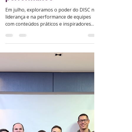
comportamento e
performance
Em julho, exploramos o poder do DISC na
liderança e na performance de equipes
com conteúdos práticos e inspiradores.
Agora, é hora de dar o próximo passo: a
Turma 25 da Formação em Analista DISC
está confirmada para os dias 21 e 22 de
agosto, 100% online, com certificado e
apoio direto da especialista Dariane Gatto.
Inscreva-se!