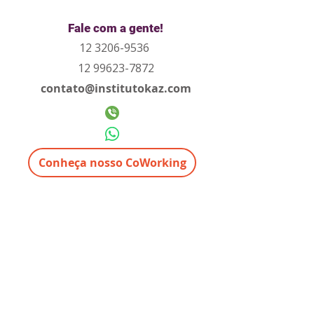
Fale com a gente!
12 3206-9536
12 99623-7872
contato@institutokaz.com
Conheça nosso CoWorking
Rua República do Iraque, 40, sala 504 e 907
Edifício Side Vale Office -
CEP:
12216-540
São José dos Campos - SP
INSTITUTO KAZ SERVICOS E
TREINAMENTOS LTDA
CNPJ
21.242.927
/0001-08
Entregas de produtos em até 7 dias úteis