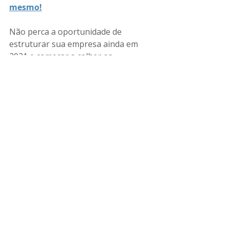
mesmo!
Não perca a oportunidade de 
estruturar sua empresa ainda em 
2021 e começar a colher os 
resultados da sua escolha de 
sucesso. 
Inscreva-se
 agora e transforme sua 
vida e a da sua empresa.
Negócios
Empreendedorismo
Posts Relacionados
Ver tudo