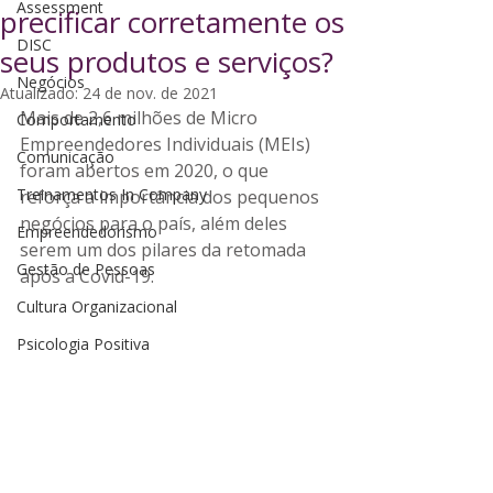
Assessment
precificar corretamente os
DISC
seus produtos e serviços?
Negócios
Atualizado:
24 de nov. de 2021
Mais de 2,6 milhões de Micro 
Comportamento
Empreendedores Individuais (MEIs) 
Comunicação
foram abertos em 2020, o que 
Treinamentos In Company
reforça a importância dos pequenos 
negócios para o país, além deles 
Empreendedorismo
serem um dos pilares da retomada 
Gestão de Pessoas
após a Covid-19. 
Cultura Organizacional
Psicologia Positiva