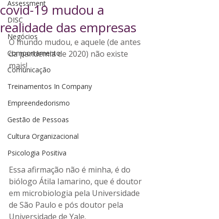
Assessment
covid-19 mudou a
DISC
realidade das empresas
Negócios
O mundo mudou, e aquele (de antes 
Comportamento
da pandemia de 2020) não existe 
mais!
Comunicação
Treinamentos In Company
Empreendedorismo
Gestão de Pessoas
Cultura Organizacional
Psicologia Positiva
Essa afirmação não é minha, é do 
biólogo Átila Iamarino, que é doutor 
em microbiologia pela Universidade 
de São Paulo e pós doutor pela 
Universidade de Yale.