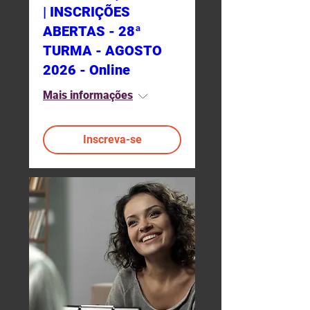
| INSCRIÇÕES
ABERTAS - 28ª
TURMA - AGOSTO
2026 - Online
Mais informações
Inscreva-se