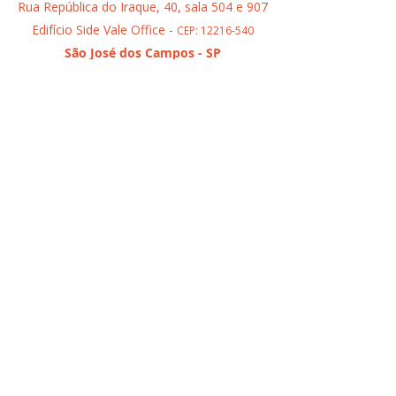
Rua República do Iraque, 40, sala 504 e 907
Edifício Side Vale Office -
CEP:
12216-540
São José dos Campos - SP
INSTITUTO KAZ SERVICOS E
TREINAMENTOS LTDA
CNPJ
21.242.927
/0001-08
Entregas de produtos em até 7 dias úteis
Certificações Kaz:
Membro: