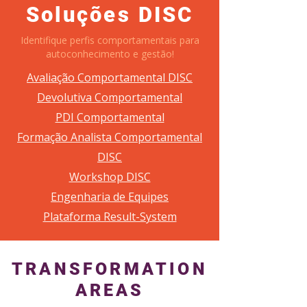
Soluções DISC
Identifique perfis comportamentais para
autoconhecimento e gestão!
Avaliação Comportamental DISC
Devolutiva Comportamental
PDI Comportamental
Formação Analista Comportamental
DISC
Workshop DISC
Engenharia de Equipes
Plataforma Result-System
TRANSFORMATION
AREAS