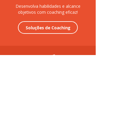
Desenvolva habilidades e alcance
objetivos com coaching eficaz!
Soluções de Coaching
CONSULTORIA
Fortaleça a cultura organizacional e
otimize a gestão de pessoas!
Soluções de Negócio