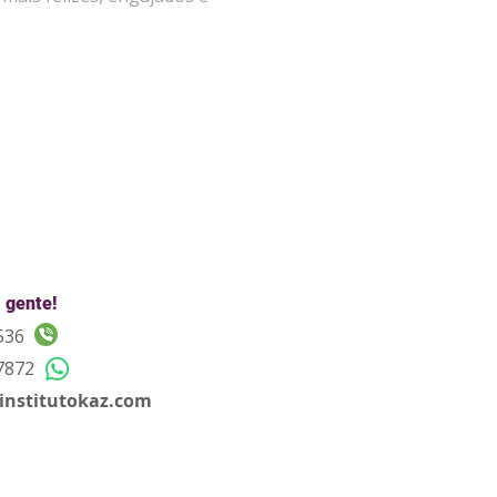
 gente!
536
7872
institutokaz.com