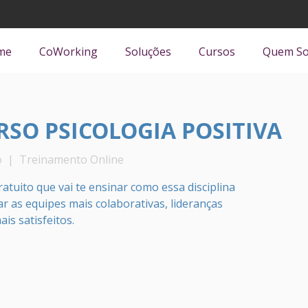
me
CoWorking
Soluções
Cursos
Quem S
RSO PSICOLOGIA POSITIVA
o
  |  
Treinamento Online
tuito que vai te ensinar como essa disciplina
r as equipes mais colaborativas, lideranças
is satisfeitos.