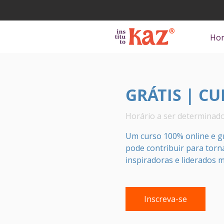
Ho
GRÁTIS | CU
Horário a ser determinad
Um curso 100% online e gra
pode contribuir para torna
inspiradoras e liderados ma
Inscreva-se