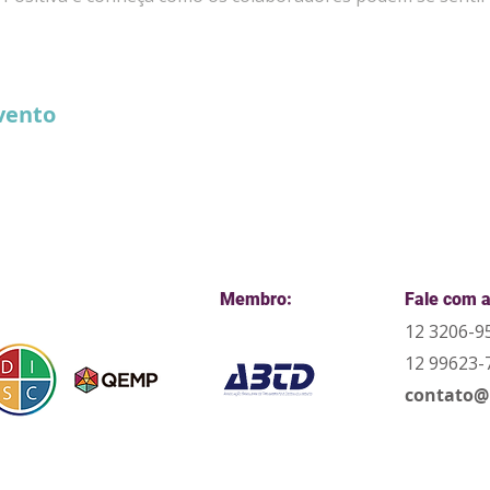
vento
Membro:
Fale com a
12 3206-9
12 99623-
contato@