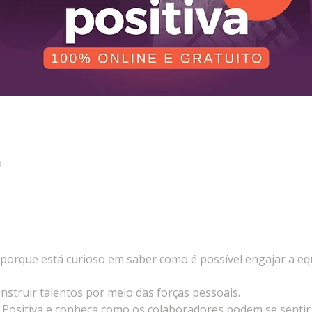
o
 porque está curioso em saber como é possível engajar a equ
onstruir talentos por meio das forças pessoais.
a Positiva e conheça como os colaboradores podem se sentir 