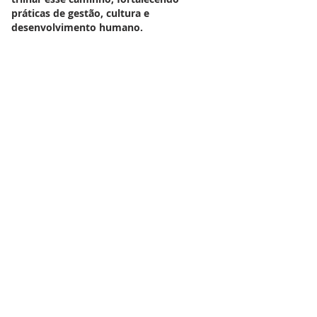
práticas de gestão, cultura e
desenvolvimento humano.
SOLICITE UMA
PROPOSTA
Fale com a gente
Fale com a gente!
12 3206-9536
12 99623-7872
contato@institutokaz.com