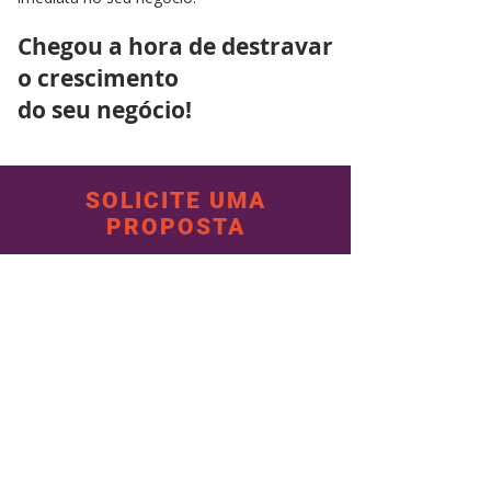
Chegou a hora de destravar
o crescimento
do seu negócio!
SOLICITE UMA
PROPOSTA
Fale com a gente
Fale com a gente!
12 3206-9536
12 99623-7872
contato@institutokaz.com