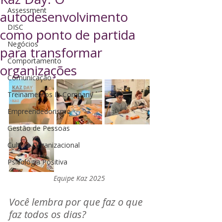
Assessment
autodesenvolvimento
DISC
como ponto de partida
Negócios
para transformar
Comportamento
organizações
Comunicação
Treinamentos In Company
Empreendedorismo
Gestão de Pessoas
Cultura Organizacional
Psicologia Positiva
Equipe Kaz 2025
Você lembra por que faz o que 
faz todos os dias?