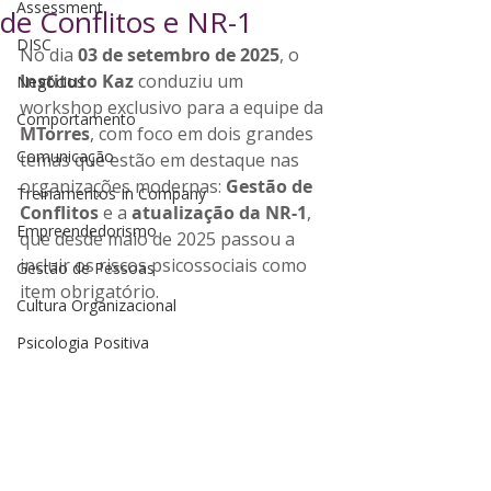
Assessment
de Conflitos e NR-1
DISC
No dia 
03 de setembro de 2025
, o 
Instituto Kaz
 conduziu um 
Negócios
workshop exclusivo para a equipe da 
Comportamento
MTorres
, com foco em dois grandes 
Comunicação
temas que estão em destaque nas 
organizações modernas: 
Gestão de 
Treinamentos In Company
Conflitos
 e a 
atualização da NR-1
, 
Empreendedorismo
que desde maio de 2025 passou a 
incluir os riscos psicossociais como 
Gestão de Pessoas
item obrigatório.
Cultura Organizacional
Psicologia Positiva